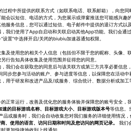
务的过程中所提供的联系方式（如联系电话、联系邮箱），向您同
可能会以短信、电话的方式，为您展示或弹窗推送您可能感兴趣
其他服务信息，您可以通过短信、电子邮件中提供的退订方式以
我们使用了App自启动和关联启动其他App功能。我们会通过bi
置”中选择开启/关闭的biubiu加速器通知权限。
收集及使用您的相关个人信息（包括但不限于您的昵称、头像、
您另行告知具体收集及使用范围并征得您的同意。
，我们会在获取您的同意后与该关联方或第三方共享必要信息，或
之间同步您参与活动的账户、参与进度等信息，以保障您在活动中
息，用于研发和改进产品及/或服务、综合统计、数据分析或加工
务的正常运行，改善及优化您的服务体验并保障您的账号安全，
、加速的目标游戏名称、目标游戏大小、目标游戏版本号
等信息。
产品或服务时，我们会⾃动收集您对我们服务的详细使⽤情况，
营商、使⽤的语⾔、访问⽇期和时间及您访问的⽹⻚记录。
我们
线时更加快捷地收到上线通知。