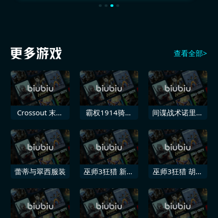
查看全部>
Crossout 末日
霸权1914骑兵
间谍战术诺里斯
四骑士瘟疫 豪
包
工业
华版
蕾蒂与翠西服装
巫师3狂猎 新游
巫师3狂猎 胡须
戏
与发型组合包