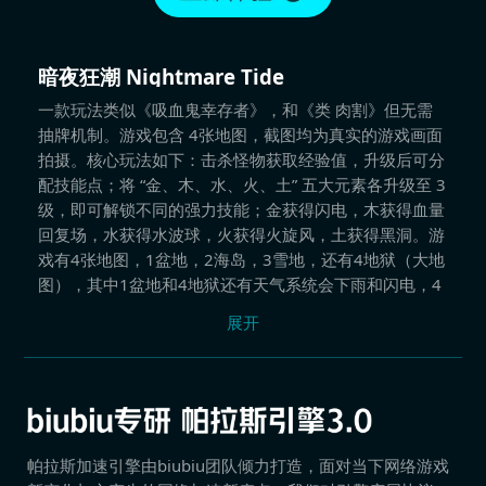
暗夜狂潮 Nightmare Tide
一款玩法类似《吸血鬼幸存者》，和《类 肉割》但无需
抽牌机制。游戏包含 4张地图，截图均为真实的游戏画面
拍摄。核心玩法如下：击杀怪物获取经验值，升级后可分
配技能点；将 “金、木、水、火、土” 五大元素各升级至 3
级，即可解锁不同的强力技能；金获得闪电，木获得血量
回复场，水获得水波球，火获得火旋风，土获得黑洞。游
戏有4张地图，1盆地，2海岛，3雪地，还有4地狱（大地
图），其中1盆地和4地狱还有天气系统会下雨和闪电，4
张地图也对应着不同难度，多样怪物，人型怪，僵尸狗，
展开
毒蜘蛛，八脚海妖，生存到 20 波即可获得该关卡胜利。
帕拉斯加速引擎由biubiu团队倾力打造，面对当下网络游戏