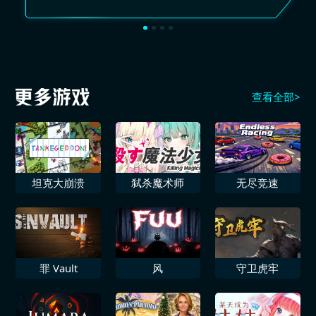
查看全部>
坦克大崩溃
弑杀魔术师
无尽竞速
罪 Vault
风
守卫虎牢