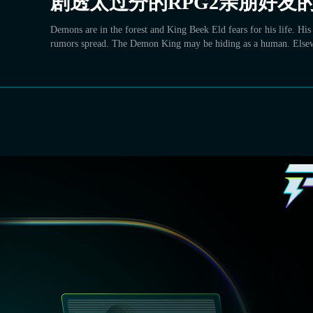
剧透太过分的RPG2亲朋好友
Demons are in the forest and King Beek Eld fears for his life. His
rumors spread. The Demon King may be hiding as a human. Else