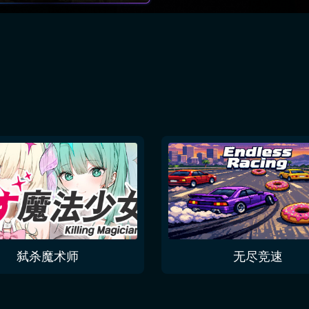
弑杀魔术师
无尽竞速