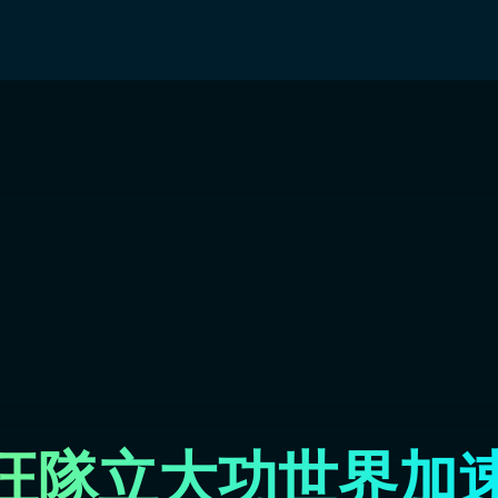
l 汪汪隊立大功世界加