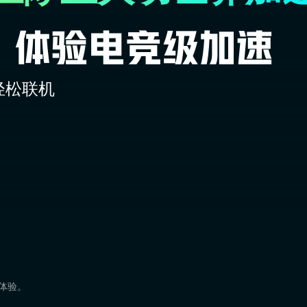
轻松联机
速体验。