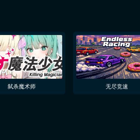
弑杀魔术师
无尽竞速