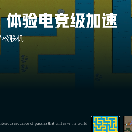
轻松联机
sterious sequence of puzzles that will save the world