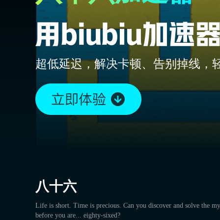
超低延迟，解决卡顿、告别掉线，
八十六
Life is short. Time is precious. Can you discover and solve the my
before you are... eighty-sixed?