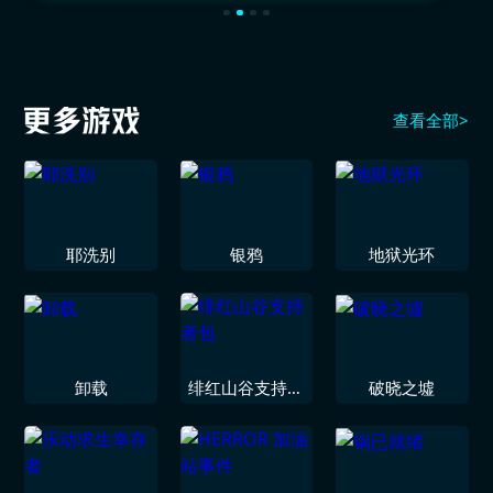
查看全部>
耶洗别
银鸦
地狱光环
卸载
绯红山谷支持者
破晓之墟
包