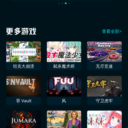
查看全部>
坦克大崩溃
弑杀魔术师
无尽竞速
罪 Vault
风
守卫虎牢