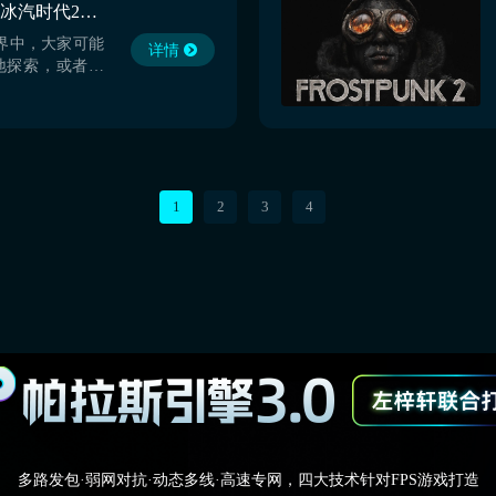
冰汽时代2闪退怎么办 冰汽时代2闪退解决方法分享
综合能力最棒的
..
界中，大家可能
详情
地探索，或者是
冰汽时代2闪退
大家应当都非常
何去解决，那么
解决的方法，来
领袖，完成目标
biu加速器】最
1
2
3
4
多路发包·弱网对抗·动态多线·高速专网，四大技术针对FPS游戏打造