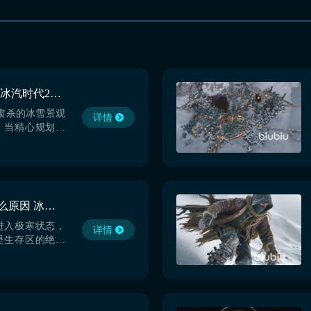
冰汽时代2闪退怎么办 冰汽时代2闪退解决办法分享
肃杀的冰雪景观
详情
，当精心规划的
闪退化为泡影，
被强行中断，那
办呢？面对这一
借综合性能最佳的
广大玩家的最佳
冰汽时代2闪退报错什么原因 冰汽时代2闪退报错解决办法
速器】最新版下
进入极寒状态，
详情
是生存区的绝对
的生产设施，保
活。在实际运营
人遇到过报错状
什么原因大伙要
分享给各位，顺