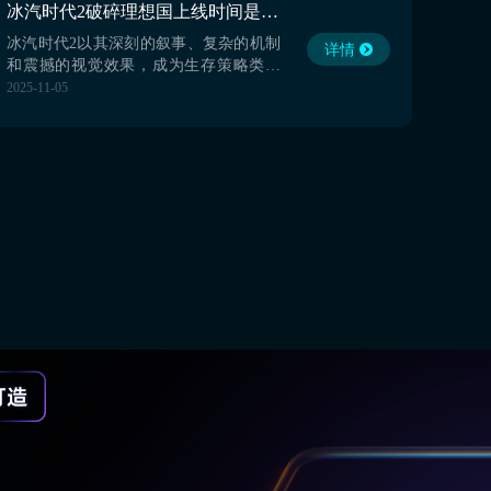
冰汽时代2破碎理想国上线时间是什么时候 破碎理想国DLC上线时间介绍
游戏，专注履行领袖职责，稳步推进文
明重建进程。【biubiu
冰汽时代2以其深刻的叙事、复杂的机制
详情
和震撼的视觉效果，成为生存策略类游
戏的标杆之作。而即将上线的DLC破碎
2025-11-05
理想国，将为玩家带来全新的挑战与体
验。那么，冰汽时代2破碎理想国上线时
间是什么时候呢？下面就给大家分享详
细的上线时间及内容，感兴趣的小伙伴
跟着小编一起了解吧！【biubiu加速器】
最新版下载》》...