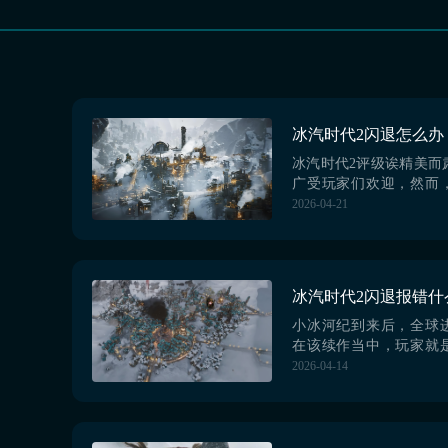
冰汽时代2评级诶精美而
广受玩家们欢迎，然而
城市蓝图因突如其来的
2026-04-21
当关乎存亡的关键决策
么，冰汽时代2闪退怎么
难题，biubiu加速器凭
优势脱颖而出，是目前
之选。【biubiu加
载》》》》》#...
小冰河纪到来后，全球
在该续作当中，玩家就
管理者，需要建立合适
2026-04-14
障人民能在冰雪当中存
基地的过程中，很多
态。冰汽时代2闪退报错
是还不了解，接下来就