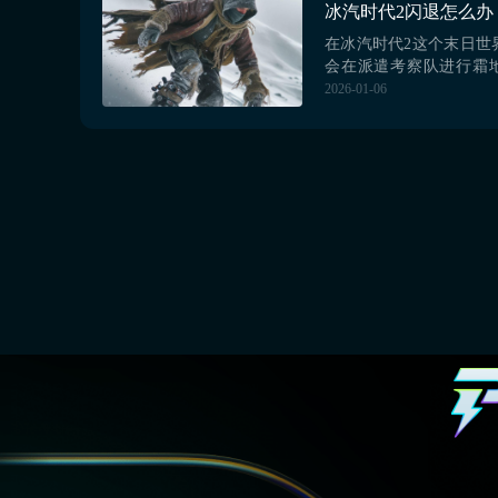
便带小伙伴们认识下
biubiu加速器，它出马问题.
在冰汽时代2这个末日世
会在派遣考察队进行霜
建造经营的过程中，遇到
2026-01-06
的问题，这个时候相信
困扰，迫切想知道该如
下文就来分享一下实际
保证各位玩家能在担任
的过程中不被打扰。【biu
新版下载》》》》...