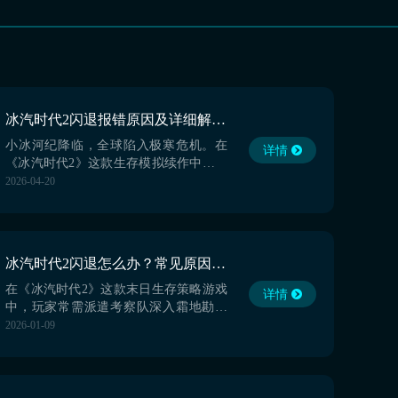
冰汽时代2闪退报错原因及详细解决方法
小冰河纪降临，全球陷入极寒危机。在
详情
《冰汽时代2》这款生存模拟续作中，玩
家将担任生存区最高决策者，统筹资
2026-04-20
源、规划基建、调度人力，在风雪肆虐
的末世环境中维系人类文明火种。然而
不少玩家反馈，在基地运营过程中频繁
遭遇闪退、报错等异常情况，影响正常
冰汽时代2闪退怎么办？常见原因与实用解决方法汇总
游戏体验。本文将系统梳理常见故障成
因，并介绍一款专为PC端游戏
在《冰汽时代2》这款末日生存策略游戏
详情
中，玩家常需派遣考察队深入霜地勘探
资源，或在极寒环境中规划城市布局、
2026-01-09
管理市民生存需求。然而，部分用户在
游戏过程中遭遇频繁闪退，严重影响建
设进度与沉浸体验。本文将系统梳理切
实可行的解决方案，帮助玩家稳定运行