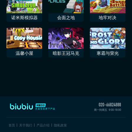
诺米斯模拟器
会面之地
地牢对决
温馨小屋
暗影王冠马克
寒霜与荣光
周一到周五
9:00-18:00
首页
关于我们
产品介绍
隐私政策