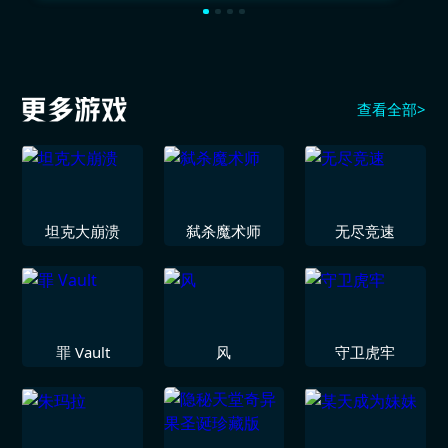
查看全部>
坦克大崩溃
弑杀魔术师
无尽竞速
罪 Vault
风
守卫虎牢