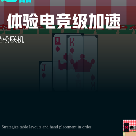
轻松联机
 Strategize table layouts and hand placement in order