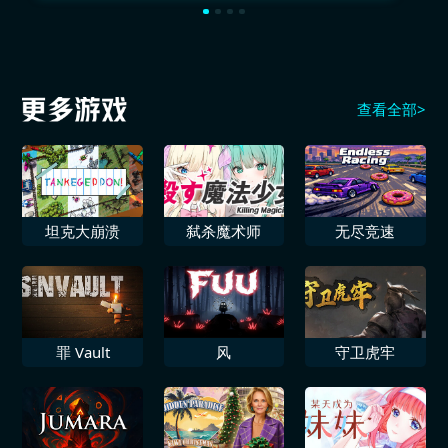
查看全部>
坦克大崩溃
弑杀魔术师
无尽竞速
罪 Vault
风
守卫虎牢