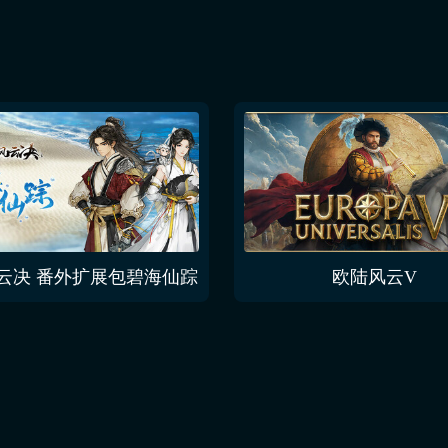
云决 番外扩展包碧海仙踪
欧陆风云V