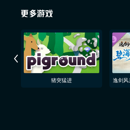
Rift of the NecroDancer Pizza Tower 披萨塔 "World Wide Noise"
猪突猛进
逸剑风