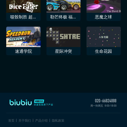
噬骰制胜 超自
勒芒终极 福特
恶魔之球
然卡牌迷局
野马LMGT3
速通学院
星际冲突
生命花园
周一到周五
9:00-18:00
首页
关于我们
产品介绍
隐私政策