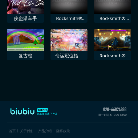
106
侠盗猎车手
Rocksmith®
Rocksmith®
2014 Toadies
2014 鬼泥乐队
负鼠王国
Ruby Soho
复古档
命运冠位指定
Rocksmith®
Mupen64Plus
EXTELLA LINK
2014 SR71 即
次世代
刻
周一到周五
9:00-18:00
首页
关于我们
产品介绍
隐私政策