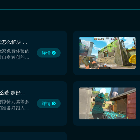
幽灵分裂掉线掉帧延迟怎么解决 幽灵分裂加速器哪个好
玩家免费体验的
详情
过自身独创的双
略玩法，在射击
度，今天小编来
掉帧延迟怎么解
非常快的游戏，
成绩，就必须解
SpectreDivide加速器怎么选 超好用幽灵分裂加速器分享
。【biubiu
.
与惊悚元素等多
详情
们准备好踏入那
界了吗？首先我
de加速器怎么选，因
击游戏，它对网络
很高。核心玩法
就更顾不上别的