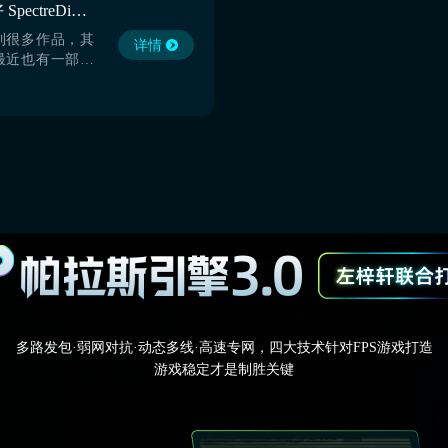
幽灵分裂加速器哪个好 SpectreDivide加速器使用推荐
。下面小编就为
到很多作品，其
详情
最近也有一部新
讨论。那么这部
？该作虽然尚未
少玩家已经表现
着小编的文章去
你也能有个大概
加速器】最新版下
多路发包·弱网对抗·动态多线·高速专网，四大技术针对FPS游戏打造
游戏稳定才是制胜关键