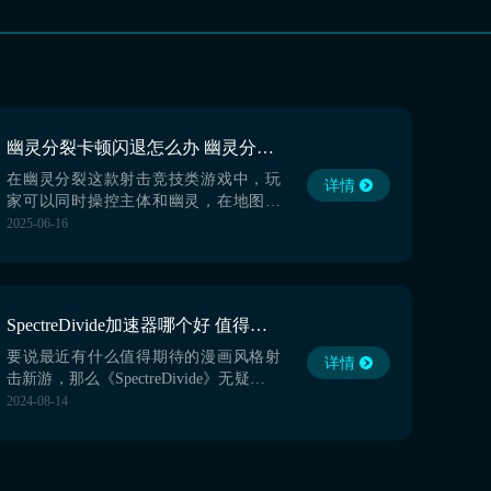
幽灵分裂卡顿闪退怎么办 幽灵分裂加速器下载推荐
在幽灵分裂这款射击竞技类游戏中，玩
详情
家可以同时操控主体和幽灵，在地图中
任意放置角色，并随时切换，有着非常
2025-06-16
出色的竞技体验，但现在很多玩家容易
出现卡顿闪退问题，接下来就一起看幽
灵分裂卡顿闪退怎么办。对于这款多人
在线竞技类游戏来说，出现这样的问题
SpectreDivide加速器哪个好 值得一用的幽灵分裂加速器
也属正常，大家只要搞清楚如何解决就
可以了。【biubiu加速器...
要说最近有什么值得期待的漫画风格射
详情
击新游，那么《SpectreDivide》无疑是其
中之一。该作凭借更加明亮并且风格化
2024-08-14
的美漫风让不少玩家着迷。有人问
SpectreDivide加速器哪个好？虽然游戏还
在开发中，但是已经有不少玩家已经在
考虑游玩的问题了，一起跟着小编来做