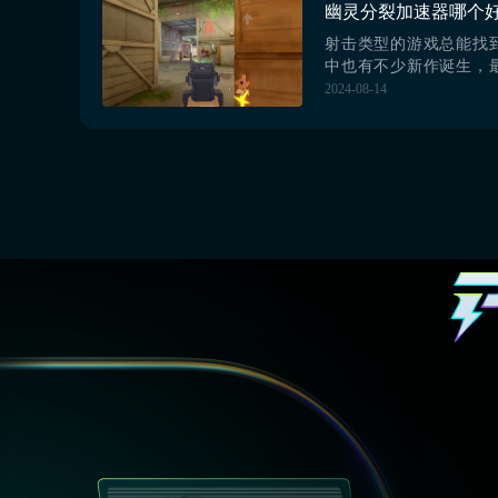
了，所以基建一定要好
大家推荐一...
射击类型的游戏总能找
中也有不少新作诞生，
游一公布就引起了广泛
2024-08-14
幽灵分裂加速器哪个好
宣布发售时间，可是不
的跃跃欲试，一起来跟
看看吧，或许读完之后
得了解。【biubiu
载》》》》》#biubi...