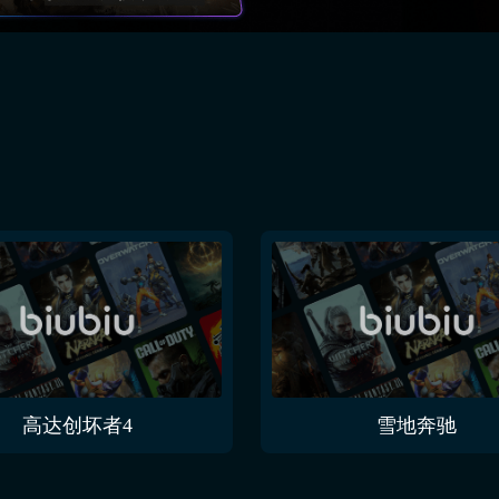
高达创坏者4
雪地奔驰