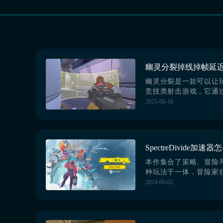
幽灵分裂是一款可以让
竞技类射击游戏，它通
重角色机制和丰富的策
2025-06-18
游戏中拥有着很高的热
讲一下幽灵分裂掉线
决。因为这是一款节奏
所以大家要想获得好的
决掉线掉帧这样的一系列问题
加速器】最新版下载》》..
本作集合了策略、冒险
种玩法于一体，冒险家
片充满未知与诡异的世
2024-09-02
们要知道SpectreDivi
为这是一款3v3在线射
及玩家的操作性要求度
还需要一心两用，那