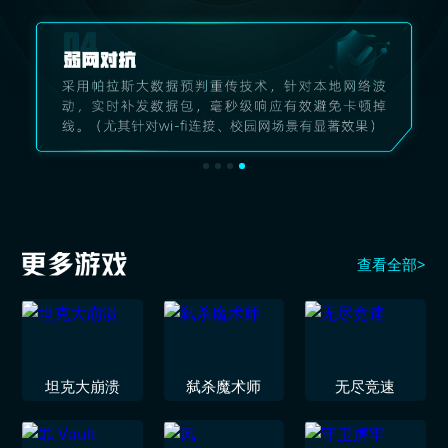
查看全部>
坦克大崩溃
弑杀魔术师
无尽竞速