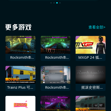
查看全部>
Rocksmith®
Rocksmith®
MXGP 24 狐狸
2014 豪爽 甘油
2014 极光乐队
Flexair能量
敌人
Trainz Plus 可下
Rocksmith®
摇滚史密斯
载内容 PREG
2014 Howlin
2014 Rancid 跌
B16mnopux
Wolf 一勺药
落回原点
039