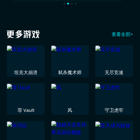
查看全部>
坦克大崩溃
弑杀魔术师
无尽竞速
罪 Vault
风
守卫虎牢