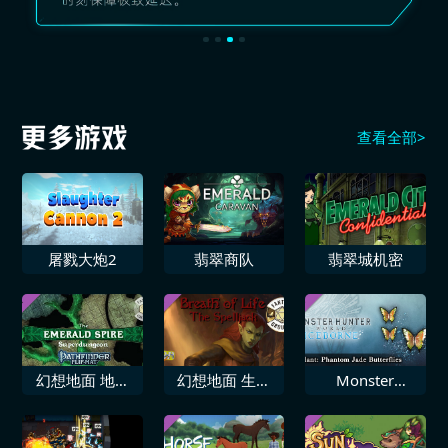
查看全部>
屠戮大炮2
翡翠商队
翡翠城机密
幻想地面 地理
幻想地面 生命
Monster
路径角色扮演游
之息 魔法劫持
Hunter World
戏 翡翠尖塔超
者
Iceborne 追加