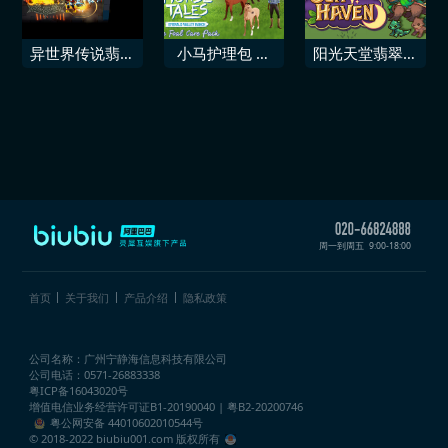
级地牢翻转垫多
饰物「幻想蝴蝶
包
·翡翠」
异世界传说翡翠
小马护理包 马
阳光天堂翡翠优
爪
语翡翠谷牧场
雅包
周一到周五
9:00-18:00
首页
关于我们
产品介绍
隐私政策
公司名称：广州宁静海信息科技有限公司
公司电话：0571-26883338
粤ICP备16043020号
增值电信业务经营许可证
B1-20190040 | 粤B2-20200746
粤公网安备 44010602010544号
© 2018-2022 biubiu001.com 版权所有