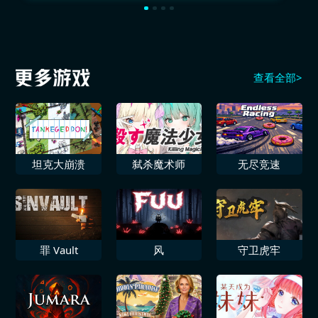
查看全部>
坦克大崩溃
弑杀魔术师
无尽竞速
罪 Vault
风
守卫虎牢