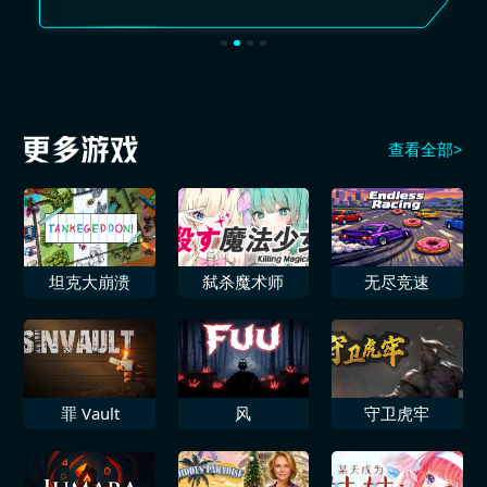
查看全部>
坦克大崩溃
弑杀魔术师
无尽竞速
罪 Vault
风
守卫虎牢