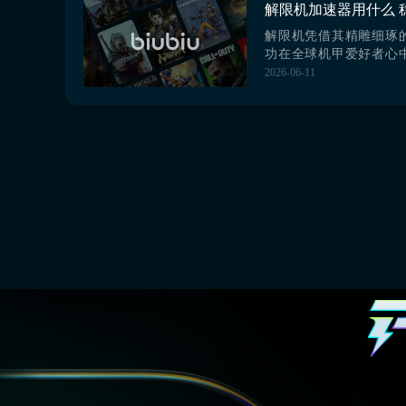
【biubiu加速器】最新
#biubi...
解限机凭借其精雕细琢
功在全球机甲爱好者心
地。然而，这片充满金
2026-06-11
对网络环境有着近乎苛
要使用加速器，那么，
什么？其中综合性能最佳的
器，是目前广大玩家
【biubiu加速器】最新
#biubiu加速...