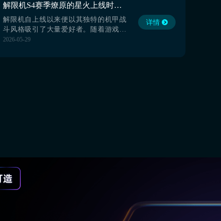
解限机S4赛季燎原的星火上线时间是什么时候 燎原的星火上线时间介绍
前广大玩家的最佳之选。【biubiu加速
器】最新版下载》...
解限机自上线以来便以其独特的机甲战
详情
斗风格吸引了大量爱好者。随着游戏的
更新迭代，新赛季的开启都牵动着无数
2026-05-29
玩家的心，期待着带来更多全新的内容
与挑战。那么，解限机S4赛季燎原的星
火上线时间是什么时候？接下来就为大
家详细介绍一下具体的上线时间及内
容，喜欢这款游戏的小伙伴可别错过！
【biubiu加速器】最新版...