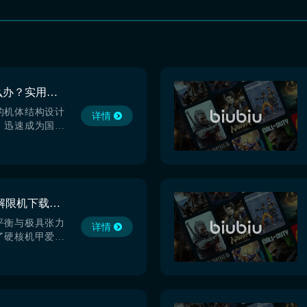
解限机下载速度慢怎么办？实用解决方法汇总
的机体结构设计
详情
，迅速成为国内
关注的新作。但
游戏本体时遭遇
至频繁中断等问
。针对这一普遍
定且适配《解限
解限机下载慢怎么办 解限机下载慢解决办法分享
优化方案，是启
平衡与极具张力
详情
了硬核机甲爱好
玩家而言，下载
第一道难关。那
办？解决这一问
佳的biubiu
家的最佳之选。