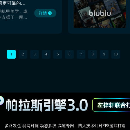
解限机加速器用什么 稳定可靠的解限机加速器推荐
版下载》》》》》
的机甲美学，成
详情
中占据了一席之
属碰撞的战场，
刻的要求，所以
解限机加速器用
biubiu加速
的最佳之选。
版下载》》》》》
1
2
3
4
5
6
7
8
9
10
多路发包·弱网对抗·动态多线·高速专网，四大技术针对FPS游戏打造