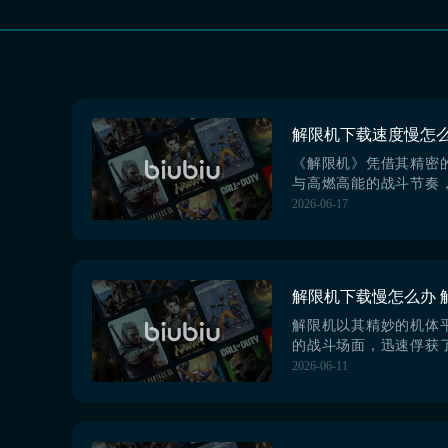
《解限机》凭借其精密
与高燃高能的战斗节奏
硬核机甲题材玩家重点
2026-06-17
不少用户反馈，在下载
明显卡顿、进度停滞甚
题，严重影响首次体验
现象，目前最高效、稳
机》国际服架构的网络
用综合性能最佳的biubiu
解限机以其精妙的机体
的战斗场面，迅速俘获
者的心。然而，对国内
2026-06-11
速度却成了横亘在前的
么，解限机下载慢怎么
题的关键在于使用综合性能最
加速器，是目前广大玩