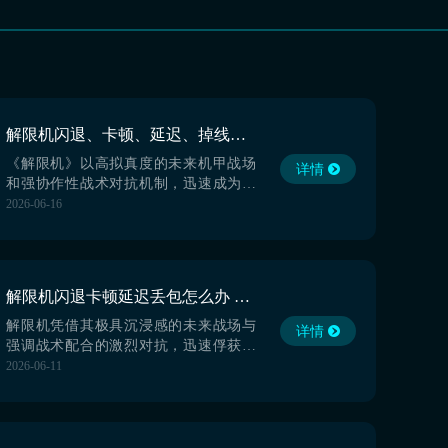
解限机闪退、卡顿、延迟、掉线、掉帧、黑屏、丢包问题全面解决指南
《解限机》以高拟真度的未来机甲战场
详情
和强协作性战术对抗机制，迅速成为硬
核机甲题材玩家的热门选择。但实际运
2026-06-16
行中，频繁闪退、操作卡顿、网络延迟
偏高、数据丢包等现象，严重削弱了竞
技公平性与沉浸体验。面对此类问题，
多数玩家已验证：采用综合性能最佳的
解限机闪退卡顿延迟丢包怎么办 解限机掉线掉帧黑屏解决办法分享
biubiu加速器，是当前稳定连接、提升响
应效率的有效方案。【
解限机凭借其极具沉浸感的未来战场与
详情
强调战术配合的激烈对抗，迅速俘获了
众多机甲爱好者的心。然而闪退、卡
2026-06-11
顿、延迟、丢包等问题成为影响玩家体
验的关键。那么，解限机闪退卡顿延迟
丢包怎么办？解决这一问题的关键在于
使用综合性能最佳的biubiu加速器，是目