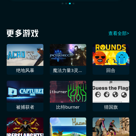
查看全部>
绝地风暴
魔法力量3灵魂
回合
收割
被捕获者
比特burner
猜国旗