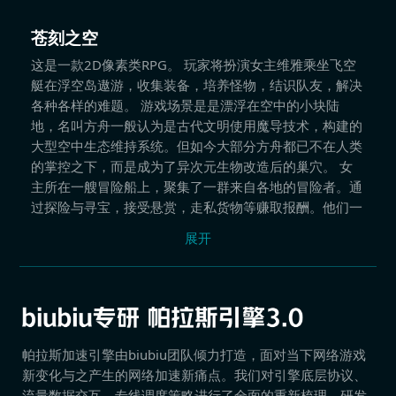
苍刻之空
这是一款2D像素类RPG。 玩家将扮演女主维雅乘坐飞空
艇在浮空岛遨游，收集装备，培养怪物，结识队友，解决
各种各样的难题。 游戏场景是是漂浮在空中的小块陆
地，名叫方舟一般认为是古代文明使用魔导技术，构建的
大型空中生态维持系统。但如今大部分方舟都已不在人类
的掌控之下，而是成为了异次元生物改造后的巢穴。 女
主所在一艘冒险船上，聚集了一群来自各地的冒险者。通
过探险与寻宝，接受悬赏，走私货物等赚取报酬。他们一
边在云海之上漂泊，一边找寻着各自的命运。
展开
帕拉斯加速引擎由biubiu团队倾力打造，面对当下网络游戏
新变化与之产生的网络加速新痛点。我们对引擎底层协议、
流量数据交互、专线调度策略进行了全面的重新梳理，研发