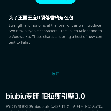
为了王国王座II陨落誓约角色包
Strength and honor is at the forefront as we introduce
two new playable characters - The Fallen Knight and th
e Voidwalker. These characters bring a host of new con
tent to Fahrul
展开
帕拉斯加速引擎由biubiu团队倾力打造，面对当下网络游戏