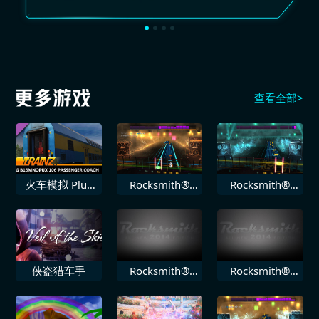
查看全部>
火车模拟 Plus
Rocksmith®
Rocksmith®
DLC PREG
2014 Staind 局
2014 Volbeat
B16mnopux
外人
堕落
106
侠盗猎车手
Rocksmith®
Rocksmith®
2014 Toadies
2014 鬼泥乐队
负鼠王国
Ruby Soho