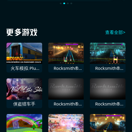
查看全部>
火车模拟 Plus
Rocksmith®
Rocksmith®
DLC PREG
2014 Staind 局
2014 Volbeat
B16mnopux
外人
堕落
106
侠盗猎车手
Rocksmith®
Rocksmith®
2014 Toadies
2014 鬼泥乐队
负鼠王国
Ruby Soho