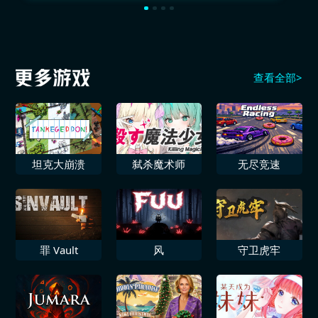
查看全部>
坦克大崩溃
弑杀魔术师
无尽竞速
罪 Vault
风
守卫虎牢