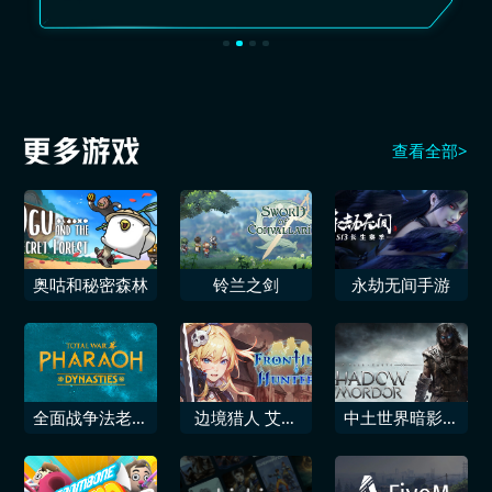
查看全部>
奥咕和秘密森林
铃兰之剑
永劫无间手游
全面战争法老王
边境猎人 艾尔
中土世界暗影魔
朝
莎的命运之轮
多