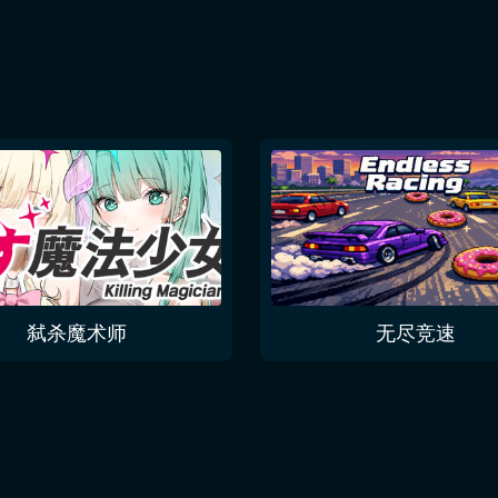
弑杀魔术师
无尽竞速