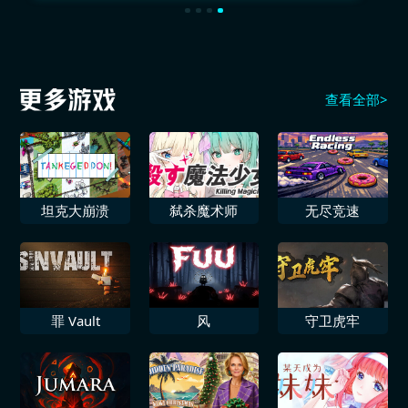
查看全部>
坦克大崩溃
弑杀魔术师
无尽竞速
罪 Vault
风
守卫虎牢