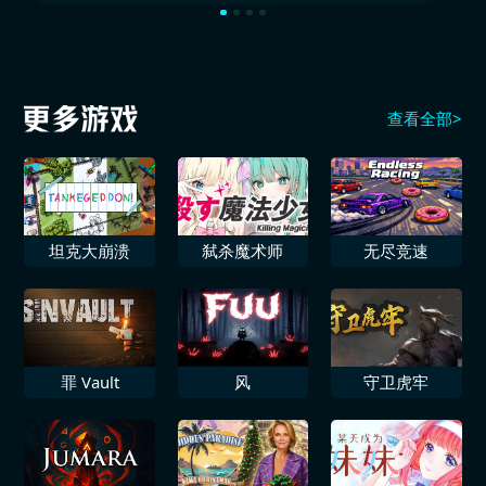
查看全部>
坦克大崩溃
弑杀魔术师
无尽竞速
罪 Vault
风
守卫虎牢