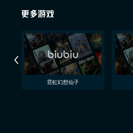
证
霓虹幻想仙子