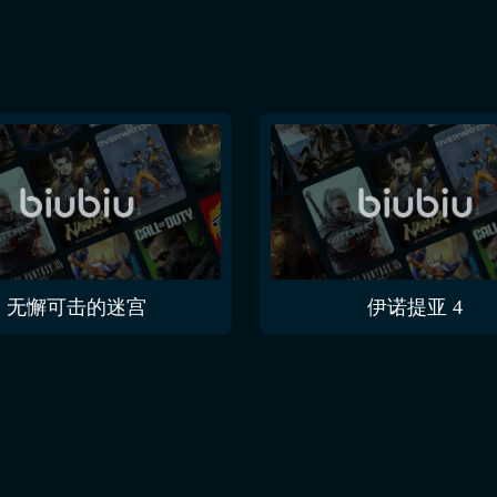
无懈可击的迷宫
伊诺提亚 4