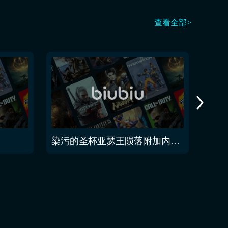
查看全部>
染污的圣杯亚瑟王陨落附加内容1