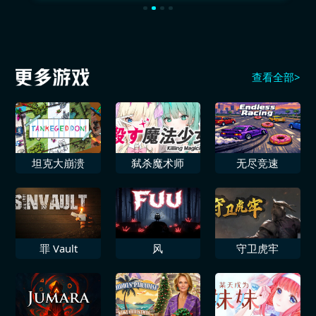
查看全部>
坦克大崩溃
弑杀魔术师
无尽竞速
罪 Vault
风
守卫虎牢