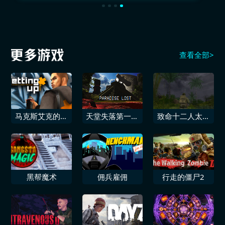
查看全部>
马克斯艾克的崛
天堂失落第一人
致命十二人太平
起压力之下
称射击宇宙恐怖
洋战场
游戏
黑帮魔术
佣兵雇佣
行走的僵尸2