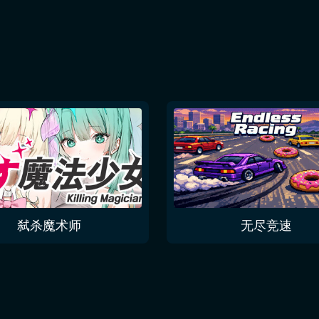
弑杀魔术师
无尽竞速