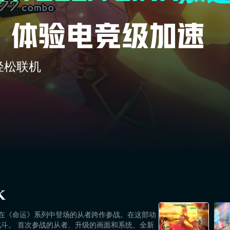
轻松联机
K
。 在《命运》系列中登场的从者跨作参战。在这部动
斗。 首次参战的从者、升级的画面和系统、全新