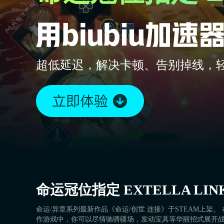
超低延迟，解决卡顿、告别掉线，
命运冠位指定 EXTELLA LIN
命运/异章系列最新作品《命运/创世 连接》于STEAM上架
作游戏中，你可以尽情驰骋疆场，发动宝具等华丽招式展开战