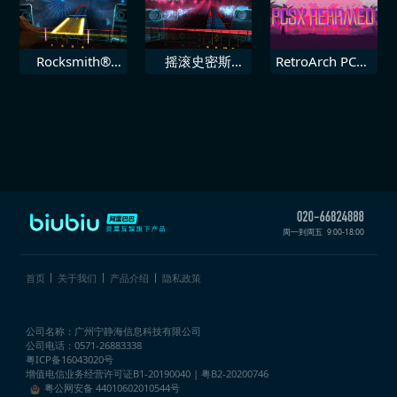
在我手中
The Pretty
路 AC4400CW
Reckless Make
98009840
Me Wanna Die
Rocksmith®
摇滚史密斯
RetroArch PCSX
2014 约翰李胡
2014 Biffy
重装武装
克 砰砰
Clyro 恐怖多数
周一到周五
9:00-18:00
首页
关于我们
产品介绍
隐私政策
公司名称：广州宁静海信息科技有限公司
公司电话：0571-26883338
粤ICP备16043020号
增值电信业务经营许可证
B1-20190040 | 粤B2-20200746
粤公网安备 44010602010544号