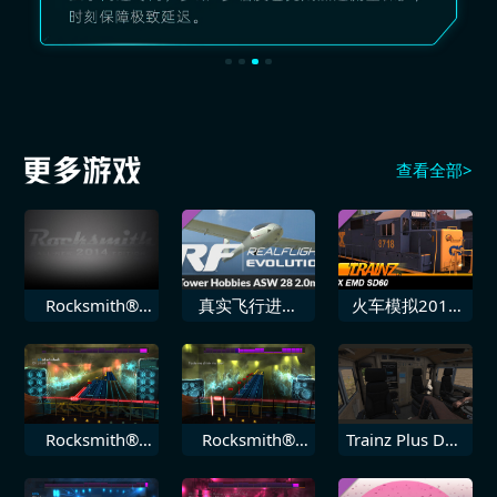
查看全部>
Rocksmith®
真实飞行进化
火车模拟2019
2014 十acious
Tower Hobbies
DLCCSX EMD
D 致敬
ASW28
SD60
Rocksmith®
Rocksmith®
Trainz Plus DLC
2014 燃料 失血
2014版 重制版
加拿大太平洋铁