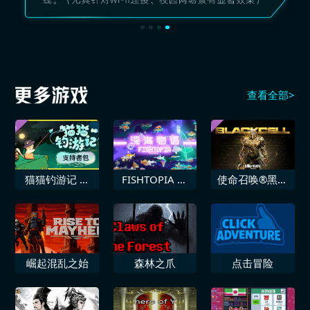
查看全部>
猫猫钓游记 支
FISHTOPIA 深
使命召唤®黑色
持者包
海物语
行动 6黑色组织
第5赛季
崛起混乱之始
森林之爪
点击冒险