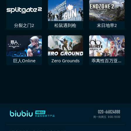
分裂之门2
松鼠遇到枪
末日地带2
巨人Online
Zero Grounds
乖离性百万亚瑟
王环
周一到周五
9:00-18:00