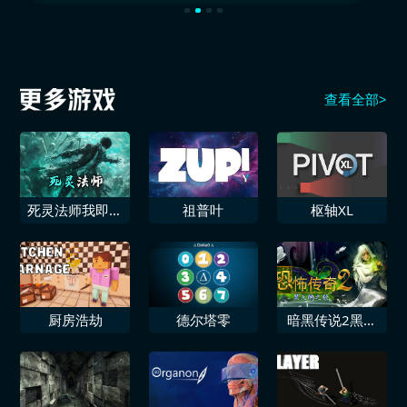
查看全部>
死灵法师我即是
祖普叶
枢轴XL
天灾！
厨房浩劫
德尔塔零
暗黑传说2黑暗
天鹅之歌