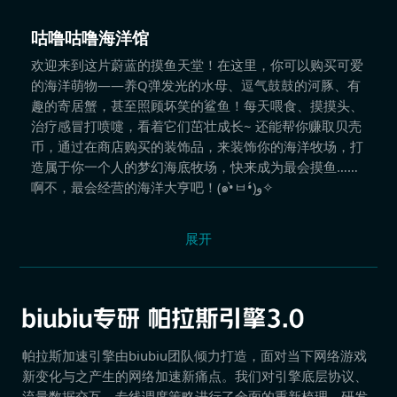
咕噜咕噜海洋馆
欢迎来到这片蔚蓝的摸鱼天堂！在这里，你可以购买可爱
的海洋萌物——养Q弹发光的水母、逗气鼓鼓的河豚、有
趣的寄居蟹，甚至照顾坏笑的鲨鱼！每天喂食、摸摸头、
治疗感冒打喷嚏，看着它们茁壮成长~ 还能帮你赚取贝壳
币，通过在商店购买的装饰品，来装饰你的海洋牧场，打
造属于你一个人的梦幻海底牧场，快来成为最会摸鱼……
啊不，最会经营的海洋大亨吧！(๑•̀ㅂ•́)و✧
展开
帕拉斯加速引擎由biubiu团队倾力打造，面对当下网络游戏
新变化与之产生的网络加速新痛点。我们对引擎底层协议、
流量数据交互、专线调度策略进行了全面的重新梳理，研发