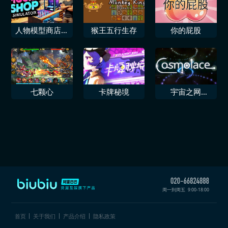
人物模型商店模
猴王五行生存
你的屁股
拟器
七颗心
卡牌秘境
宇宙之网
Cosmolace
周一到周五
9:00-18:00
首页
关于我们
产品介绍
隐私政策