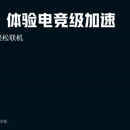
轻松联机
速体验。