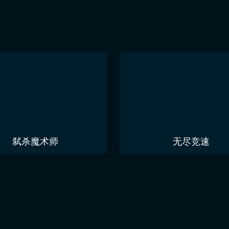
弑杀魔术师
无尽竞速