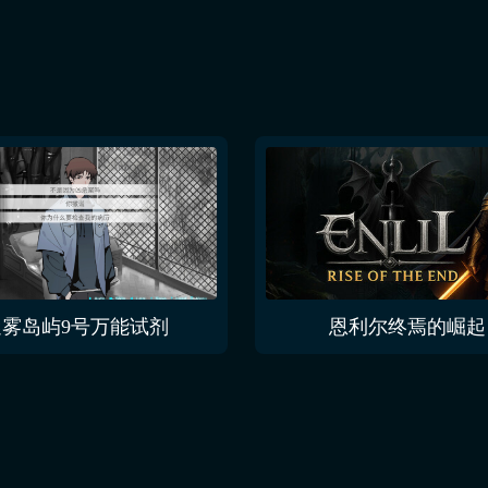
迷雾岛屿9号万能试剂
恩利尔终焉的崛起