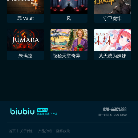
罪 Vault
风
守卫虎牢
朱玛拉
隐秘天堂奇异果
某天成为妹妹
圣诞珍藏版
周一到周五
9:00-18:00
首页
关于我们
产品介绍
隐私政策