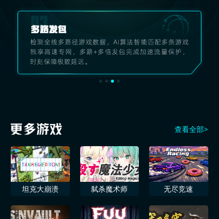
查看全部>
坦克大崩溃
弑杀魔术师
无尽竞速