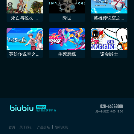
死亡与税收 多
降世
英雄传说空之轨
人角色扮演游戏
迹FC 零力粉末
套装2
英雄传说空之轨
生死磨练
诺金爵士
迹FC 精致红餐
厅服装套装Vol1
周一到周五
9:00-18:00
首页
关于我们
产品介绍
隐私政策