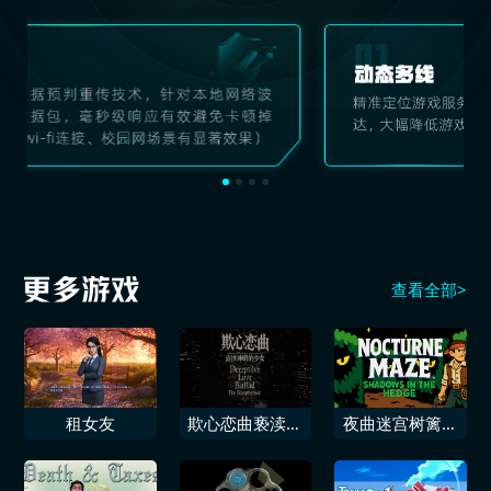
查看全部>
租女友
欺心恋曲亵渎神
夜曲迷宫树篱中
明的少女
的暗影