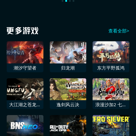
查看全部>
潮汐守望者
归龙潮
东方平野孤鸿
大江湖之苍龙与
逸剑风云决
浪漫沙加2 七英
白鸟
雄的复仇