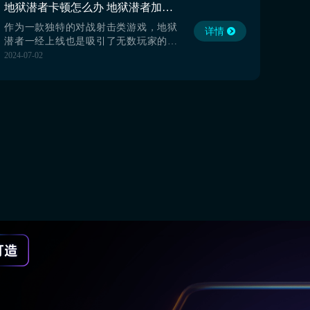
地狱潜者卡顿怎么办 地狱潜者加速器分享
代价，获得最好的网络效果的。【biubiu
加速器】最新版下载》...
作为一款独特的对战射击类游戏，地狱
详情
潜者一经上线也是吸引了无数玩家的关
注，直至今日也是有很多小伙伴每天都
2024-07-02
要打上2局。这款游戏也是拥有最好的战
斗体验模式，这不最近也是有玩家问到
了地狱潜者卡顿怎么办？在体验游戏的
过程中，卡顿、掉线也是大家最不想看
到的画面，这将很严重的影响到我们的
战斗操作。下面小编就将推荐...