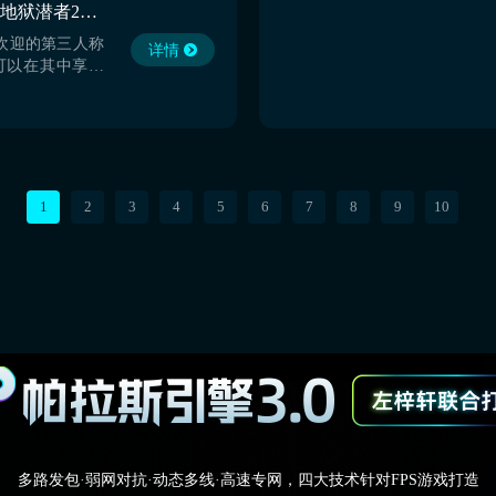
地狱潜者2闪退怎么办 地狱潜者2加速器推荐
不如就一起来接
欢迎的第三人称
详情
可以在其中享受
也能享受一场以
。不过在体验游
问到地狱潜者2
频繁出现闪退是
，这个时候大家
帮助，小编推荐
1
2
3
4
5
6
7
8
9
10
多路发包·弱网对抗·动态多线·高速专网，四大技术针对FPS游戏打造