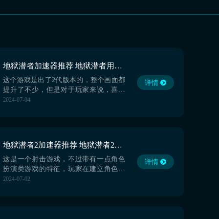
地狱潜者加速器推荐 地狱潜者用哪个加速器
这个游戏是出了2代版本的，整个画面都
详情
提升了不少，但是对于玩家来说，喜欢
画面升级之后的新版本，也喜欢具有经
2024-07-04
典玩法的旧版本。但是想要运行好1代版
本，网络是很重要的，地狱潜者加速器
推荐内容大家可以来看看，小编来告诉
大家到底用什么好，用最简单的方式为
地狱潜者2加速器推荐 地狱潜者2加速器哪个好
自己获得最优质的网络。【biubiu加速
器】最新版下载》》...
这是一个射击游戏，不过带有一点角色
详情
扮演类游戏的特征，玩家在建立角色之
后，也是要下副本去获取道具并提升自
2024-07-02
己角色等级，让自己的角色变得更厉
害。网卡又想玩好游戏的小伙伴，地狱
潜者2加速器推荐内容大家一定要看，用
上一款好用的加速器，是可以用最低的