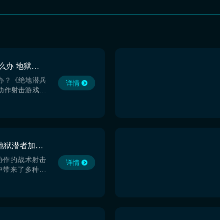
绝地潜兵2崩溃闪退怎么办 地狱潜者报错闪退怎么解决
办？《绝地潜兵
详情
动作射击游戏，
丰富多样的战斗
然而，在游戏体
到了崩溃闪退和
戏的流畅性和乐
断游戏进程，还
地狱潜者闪退怎么办 地狱潜者加速器下载地址推荐
给玩家带来了极
原...
协作的战术射击
详情
中带来了多种不
体的趣味性表现
来说说地狱潜者
理，如果说大家
话还是非常难受
ubiu来进行优