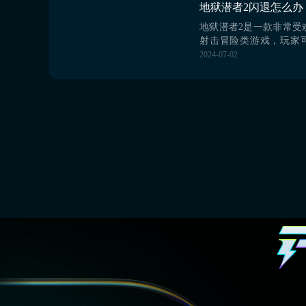
化，大家对于此有想法
着往下看吧。【biub...
地狱潜者2是一款非常受
射击冒险类游戏，玩家
激烈对战的快乐，同时
2024-07-02
科幻为背景的剧情内容
戏的时候，很多玩家都会
闪退怎么办？游戏如果
很影响我们的战斗心情
就需要借助加速工具的
biubiu给大家，它是...