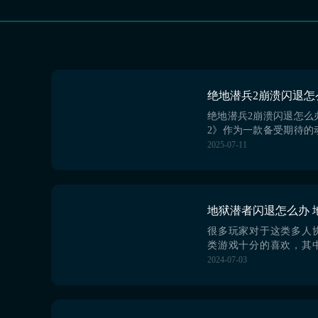
绝地潜兵2崩溃闪退怎么
2》作为一款备受期待的
以其紧张刺激的玩法和
2025-07-11
场景吸引了大量玩家。
验过程中，部分玩家遇
报错问题，影响了游
趣。崩溃闪退不仅会中
可能导致数据丢失，这
大的困扰。造成这些问题的
很多玩家对于这类多人
类游戏十分的喜欢，其
同的玩法模式，同时整
2024-07-03
也十分的不错，下面就
闪退究竟应该如何去处
的网络环境不是很好的
的，因此可考虑去利用bi