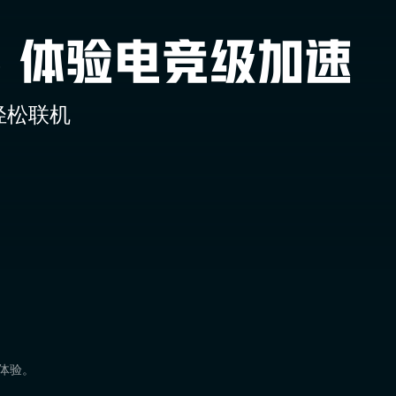
轻松联机
速体验。