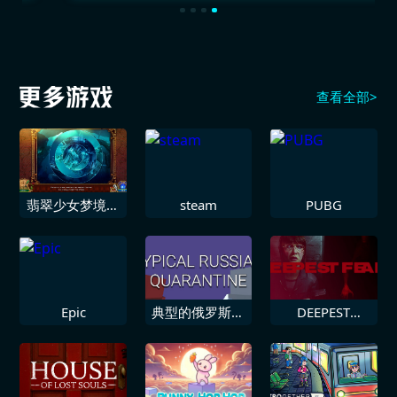
查看全部>
翡翠少女梦境交
steam
PUBG
响曲
Epic
典型的俄罗斯隔
DEEPEST
离期
FEAR™ 最深的
恐惧