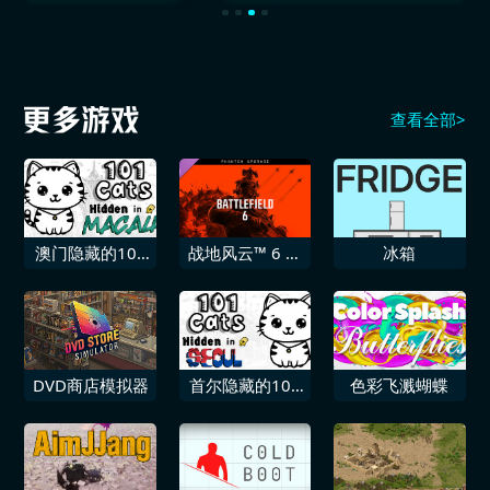
查看全部>
澳门隐藏的101
战地风云™ 6 魅
冰箱
只猫
影升级
DVD商店模拟器
首尔隐藏的101
色彩飞溅蝴蝶
只猫