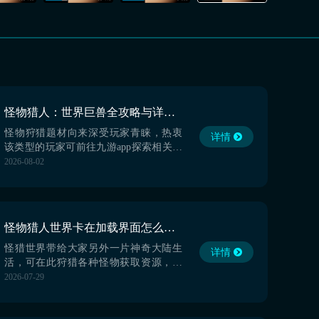
怪物猎人：世界巨兽全攻略与详细图鉴
怪物狩猎题材向来深受玩家青睐，热衷
详情
该类型的玩家可前往九游app探索相关作
品。九游平台当前提供丰富手游福利，
2026-08-02
涵盖限时礼包、节日专属资源等，所有
活动内容均持续更新中。本文将聚焦
《怪物猎人：旅人》中备受关注的“巨
兽”系统，带来实用讨伐指南。作为现象
怪物猎人世界卡在加载界面怎么办 怪物猎人世界卡在加载界面解决办法
级狩猎IP的新作，《怪物猎人：旅人》
虽尚未开启公测，但凭借
怪猎世界带给大家另外一片神奇大陆生
详情
活，可在此狩猎各种怪物获取资源，制
作武器以及各种有用道具。怪物种类
2026-07-29
多，挑战难度不低，每天大家都信心满
满的去战斗，但是在登录之时经常遇问