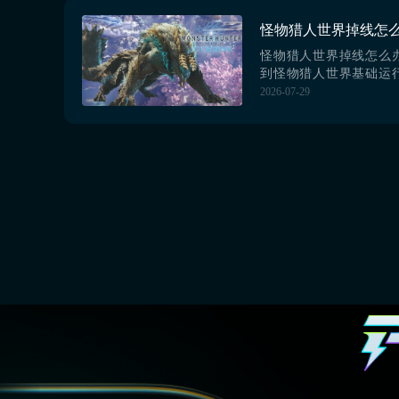
题。根本原因涉及多个
联机组件异常或缺失、
务器路由节点过多导致
缓存长期未清理引
怪物猎人世界掉线怎么
到怪物猎人世界基础运
繁出现联机中断、弹出
2026-07-29
根治掉线故障，还会出
新完成后联机稳定性大
强度共斗时网络数据传
外联机队友后持续断
况。这类问题核心诱因
机组件缺失损坏、跨区域海