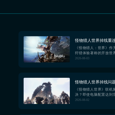
《怪物猎人：世界》作
狩猎体验著称的开放世
多人联机协作机制对
2026-08-03
高。当遭遇突发掉线、
断时，不仅会中断战斗
致团队战术失效、任务
失。面对这类常见网络
一套稳定、智能且操作
方案。【biubiu加速器】
《怪物猎人世界》联机
决？即使电脑配置达到
仍常出现组队中断、连
2026-08-02
误代码（如103002/10
卡顿、更换海外队友