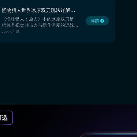
题，怪物猎人世界卡在加载界面怎么办
可得知道，接下来就分享好用工具，也
怪物猎人世界冰原双刀玩法详解：连招技巧、配装推荐与实战心得
就是综合性能最强的biubiu加速器给大家
用，启动服务来辅助登录...
《怪物猎人：旅人》中的冰原双刀是一
详情
把兼具视觉冲击力与操作深度的近战武
器。其设计灵感源自极地寒霜，刀身泛
2026-07-18
着幽蓝光泽，整体造型凌厉流畅，双持
结构赋予角色极高的机动性与连击潜
力。作为游戏中唯二需双手各持一刃的
武器类型，冰原双刀在动作表现上强调
节奏感与爆发衔接，每一次挥砍、突刺
与翻滚都具备明确的帧数反馈，打