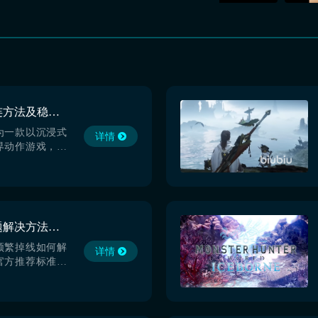
怪物猎人世界掉线重连方法及稳定网络解决方案
为一款以沉浸式
详情
界动作游戏，其
网络环境要求极
高延迟或连接中
节奏，更可能导
失败甚至进度丢
问题，玩家亟需
怪物猎人世界掉线问题解决方法及游戏加速推荐
便捷的网络优化
最
频繁掉线如何解
详情
官方推荐标准，
接超时、弹出错
3003）、多人共斗
后持续断连等问