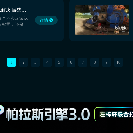
技术层面：本地
国内直连海外服
怪物猎人世界掉线怎么解决 游戏加速用什么
延迟飙升、游戏
办？不少玩家达
详情
行配置，还是频
报错问题，无法
现游戏资源包更
幅下降、多人高
输卡顿、更换海
连等顽固掉线状
包含游戏本地联
1
2
3
4
5
6
7
8
9
10
外游戏...